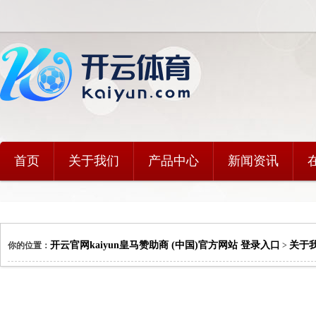
首页
关于我们
产品中心
新闻资讯
开云官网kaiyun皇马赞助商 (中国)官方网站 登录入口
关于
你的位置：
>