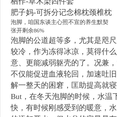
栖作-草木染四件套
肥子妈-可拆分记念棉枕颈椎枕
泡脚，咱国东谈主心照不宣的养生默契
张开剩余86%
泡脚的公道超等多，尤其是咫尺
较冷，作为冻得冰凉，莫得什么
意、更能减弱躯壳的了。况兼，
不仅能促进血液轮回，加速吐旧
解一整天的困窘，匡助提高就寝
But，在冬天泡脚的时候，水温
快，有时候刚感受到的暖意，水