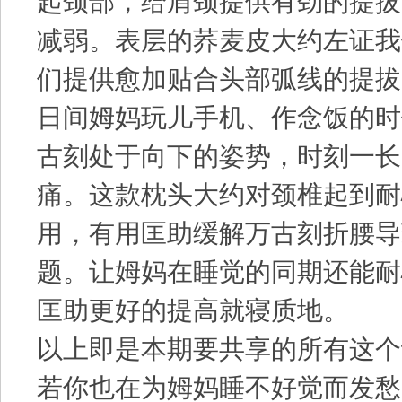
起颈部，给肩颈提供有劲的提拔
减弱。表层的荞麦皮大约左证我
们提供愈加贴合头部弧线的提拔
日间姆妈玩儿手机、作念饭的时
古刻处于向下的姿势，时刻一长
痛。这款枕头大约对颈椎起到耐
用，有用匡助缓解万古刻折腰导
题。让姆妈在睡觉的同期还能耐
匡助更好的提高就寝质地。
以上即是本期要共享的所有这个
若你也在为姆妈睡不好觉而发愁