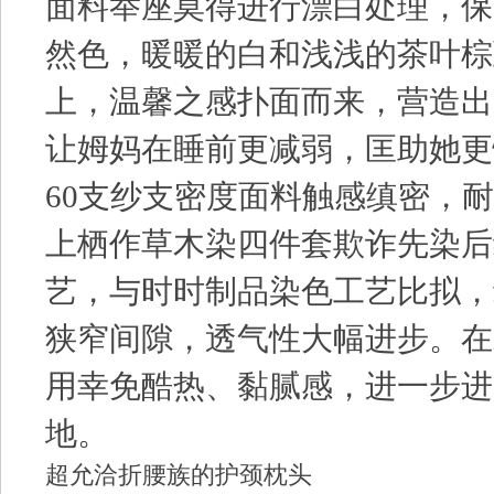
面料举座莫得进行漂白处理，保
然色，暖暖的白和浅浅的茶叶棕
上，温馨之感扑面而来，营造出
让姆妈在睡前更减弱，匡助她更
60支纱支密度面料触感缜密，
上栖作草木染四件套欺诈先染后
艺，与时时制品染色工艺比拟，
狭窄间隙，透气性大幅进步。在
用幸免酷热、黏腻感，进一步进
地。
超允洽折腰族的护颈枕头