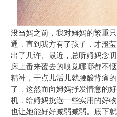
没当妈之前，我对姆妈的繁重只
通，直到我方有了孩子，才澄莹
出了几许。最近，总听姆妈念叨
床上番来覆去的嗅觉哪哪都不惬
精神，干点儿活儿就腰酸背痛的。巧
了，这然而向姆妈抒发情意的好
机，给姆妈挑选一些实用的好物
也让她能好好减弱减弱。底下就