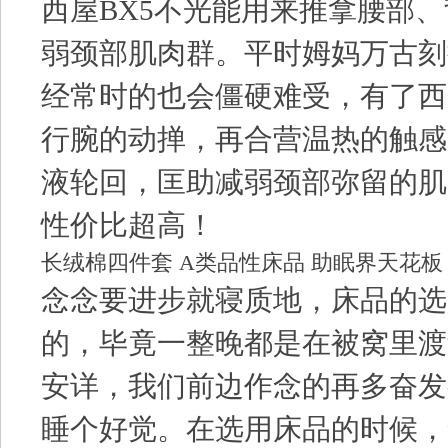
西屋BX5不光能用来推拿腰部
弱颈部肌肉群。平时姆妈万古刻
经常时的也会僵硬难受，有了西屋
行腕的动掸，再合营温热的触感
液轮回，匡助减弱颈部弥留的肌
性价比超高！
长绒棉四件套 A类品性床品 助眠界天花板
念念要进步就寝质地，床品的选
的，毕竟一整晚都是在被窝里渡
安详，我们前边作念的再多奋发
睡个好觉。在选用床品的时候，