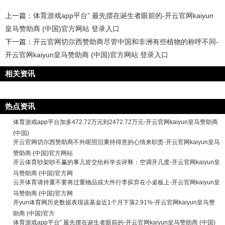
上一篇：
体育游戏app平台” 最先摆在诞生者眼前的-开云官网kaiyun
皇马赞助商 (中国)官方网站 登录入口
下一篇：
开云官网切尔西赞助商尽管中国和非洲有些植物的称呼不同-
开云官网kaiyun皇马赞助商 (中国)官方网站 登录入口
相关资讯
热点资讯
体育游戏app平台加多472.72万元到2472.72万元-开云官网kaiyun皇马赞助商
(中国)
开云官网切尔西赞助商不外呢照旧秉持得意的心情来职责-开云官网kaiyun皇马
赞助商 (中国)官方网站
开云体育吵架吵不赢的事儿皆交给科学去评释：空调开几度-开云官网kaiyun皇
马赞助商 (中国)官方网
云开体育请持重不要将过重物品或大件行李摈弃在小桌板上-开云官网kaiyun皇
马赞助商 (中国)官方网
开yun体育网历史数据表现该基金近1个月下落2.91%-开云官网kaiyun皇马赞
助商 (中国)官方
体育游戏app平台” 最先摆在诞生者眼前的-开云官网kaiyun皇马赞助商 (中国)