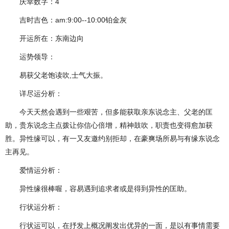
庆幸数字：4
吉时吉色：am:9:00--10:00铂金灰
开运所在：东南边向
运势领导：
易获父老饱读吹,士气大振。
详尽运分析：
今天天然会遇到一些艰苦，但多能获取亲东说念主、父老的匡
助，贵东说念主点拨让你信心倍增，精神鼓吹，职责也变得愈加获
胜。异性缘可以，有一又友邀约别拒却，在豪爽场所易与有缘东说念
主再见。
爱情运分析：
异性缘很棒喔，容易遇到追求者或是得到异性的匡助。
行状运分析：
行状运可以，在抒发上概况阐发出优异的一面，是以有事情需要