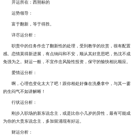
开运所在：西朔标的
运势领导：
富于翻新，等于得胜。
详尽运分析：
职责中的任务作念了翻新性的处理，受到教学的欣赏，很有配置
感。恋情莫得新进展，有点纳闷和不安，顺从其好意思吧，热沈不成
免强为之。财运一般，不宜作念风险性投资，保守的愉快相比顺应。
爱情运分析：
啊，心理也变化太大了吧！跟你相处好像在洗桑拿中，与其一霎
的生闷气不如讲解晰！
行状运分析：
刚步入职场的新东说念主，或是比你小几岁的异性，最有可能成
为你的大贵东说念主，多加留涌现有好运。
财运分析：