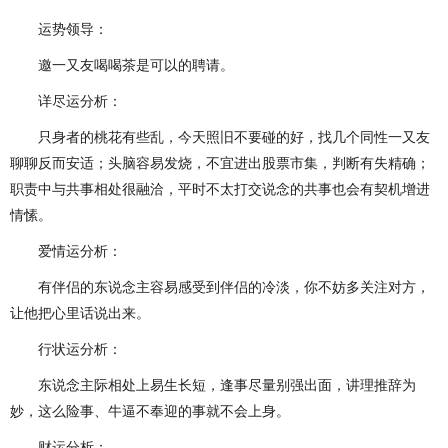
运势领导：
邀一又友喝喝茶是可以的聘请。
详尽运分析：
只身者的桃花有些乱，今天照旧不要碰的好，找几个同性一又友
聊聊反而安适；头脑容易发烧，不宜进出股票市集，判断有失精确；
职责中与共事相处很融洽，平时不太打交说念的共事也会有契机增进
情愫。
爱情运分析：
有伴侣的东说念主容易感受到伴侣的冷淡，你不妨多关注对方，
让他把心里话说出来。
行状运分析：
东说念主际相处上易生长短，逢事尽量别强出面，讲理推辞为
妙，这么险事、牛逼不奉迎的事就不会上身。
财运分析：