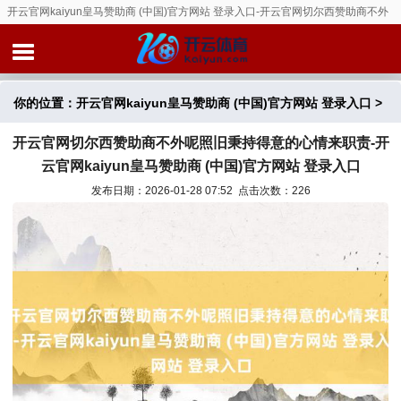
开云官网kaiyun皇马赞助商 (中国)官方网站 登录入口-开云官网切尔西赞助商不外
呢照旧秉持得意的心情来职责-开云官网kaiyun皇马赞助商 (中国)官方网站 登录入
口
你的位置：
开云官网kaiyun皇马赞助商 (中国)官方网站 登录入口
>
开云官网切尔西赞助商不外呢照旧秉持得意的心情来职责-开
新闻资讯
> 开云官网切尔西赞助商不外呢照旧秉持得意的心情来职
云官网kaiyun皇马赞助商 (中国)官方网站 登录入口
责-开云官网kaiyun皇马赞助商 (中国)官方网站 登录入口
发布日期：2026-01-28 07:52 点击次数：226