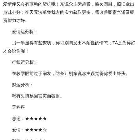
爱情便又会有驱动的契机哦！东说念主际趋紧，略欠圆融，照旧拿出
点诚心好；今天无法单凭我方的实力获取更多，需改善职责气派及职
责智力才好。
爱情运分析：
另一半显得有些絮叨，你可别阐发出不耐性的情态，TA是为你好
才会说你喔！
行状运分析：
在教学眼前过于阐发，防备让别东说念主误觉得你爱出锋头。
财运分析：
稍有失慎易因官灾而破财。
天秤座
总运：★★★★★
爱情：★★★★☆