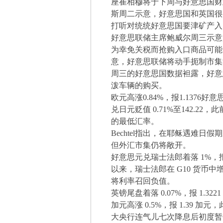
座崔相穆将于下周与好意思国财
斯周二示意，好意思国和英国很
打听对统统好意思国要津矿产入
好意思联储主席鲍威尔周三示意
为幸免关税而抢购入口商品可能
意，好意思联储将动手扼制市集
周三的好意思国数据袒露，好意
泼车辆的购买。
欧元高涨0.84%，报1.1376
兑日元贬值 0.71%至142.22
的最低汇率。
Bechtel指出，在耶稣遇难
但外汇市集仍将敞开。
好意思元兑瑞士法郎着落 1%，报 0
以来，瑞士法郎在 G10 货币
将利率召回负值。
英镑尾盘着落 0.07%，报 1.3
加元高涨 0.5%，报 1.39 
大央行连气儿七次降息后初度暂