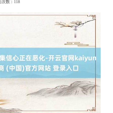
点击次数：118