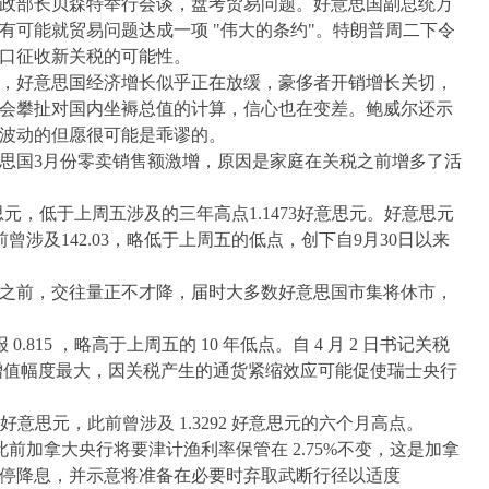
政部长贝森特举行会谈，盘考贸易问题。好意思国副总统万
有可能就贸易问题达成一项 "伟大的条约"。特朗普周二下令
口征收新关税的可能性。
，好意思国经济增长似乎正在放缓，豪侈者开销增长关切，
会攀扯对国内坐褥总值的计算，信心也在变差。鲍威尔还示
波动的但愿很可能是乖谬的。
思国3月份零卖销售额激增，原因是家庭在关税之前增多了活
好意思元，低于上周五涉及的三年高点1.1473好意思元。好意思元
，此前曾涉及142.03，略低于上周五的低点，创下自9月30日以来
日假期之前，交往量正不才降，届时大多数好意思国市集将休市，
.815 ，略高于上周五的 10 年低点。自 4 月 2 日书记关税
中增值幅度最大，因关税产生的通货紧缩效应可能促使瑞士央行
221 好意思元，此前曾涉及 1.3292 好意思元的六个月高点。
加元，此前加拿大央行将要津计渔利率保管在 2.75%不变，这是加拿
停降息，并示意将准备在必要时弃取武断行径以适度