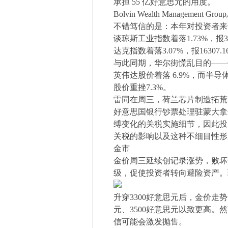
承担 55 亿好意思元的用度。
Bolvin Wealth Manageme
不错笃信的是：本年对投资者来
谈琼斯工业指数着落1.73%，报3966
达克指数着落3.07%，报16307
与此同期，华尔街慌乱目的——Cb
英伟达股价着落 6.9%，而半
股价重挫7.3%。
雷同在周三，荷兰芯片制造拓荒
好意思国银行钞票处理驻蒙大拿州比
缚变化的关税实施细节，因此投
关税的影响以及这种不细目性形
金市
金价周三延续创记录涨势，败坏
级，促使投资者转向避险资产。现
升穿3300好意思元后，金价走
元、3500好意思元以致更高
信可能会激发抛售。