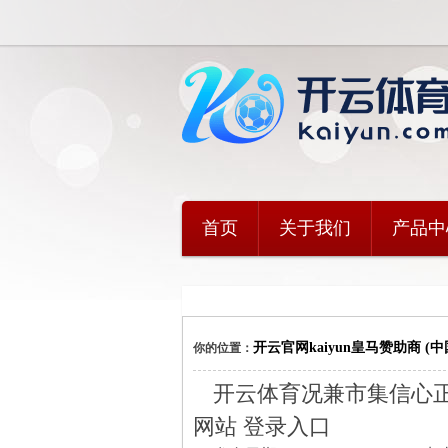
首页
关于我们
产品中
开云官网kaiyun皇马赞助商 (
你的位置：
开云体育况兼市集信心正在
网站 登录入口