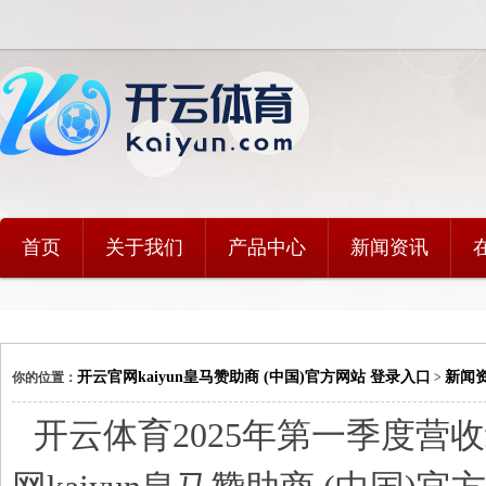
首页
关于我们
产品中心
新闻资讯
开云官网kaiyun皇马赞助商 (中国)官方网站 登录入口
新闻
你的位置：
>
开云体育2025年第一季度营收