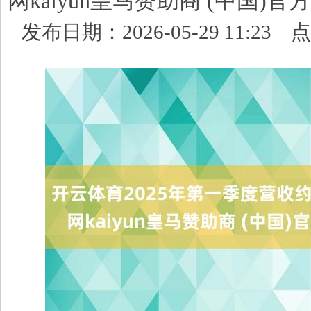
网kaiyun皇马赞助商 (中国)
发布日期：2026-05-29 11:23