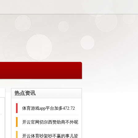
热点资讯
体育游戏app平台加多472.72
万元到2472.72万元-开云官网
开云官网切尔西赞助商不外呢
kaiyun皇马赞助
照旧秉持得意的心情来职责-
开云体育吵架吵不赢的事儿皆