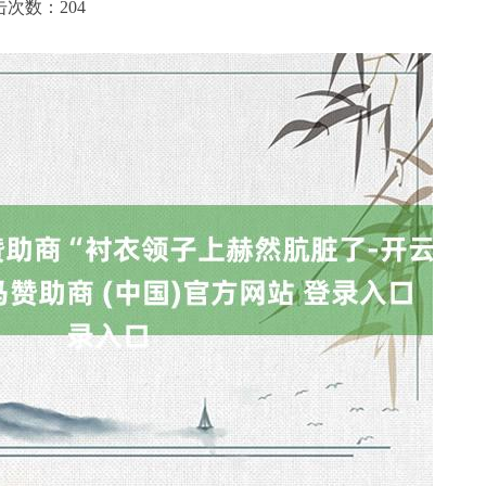
点击次数：204