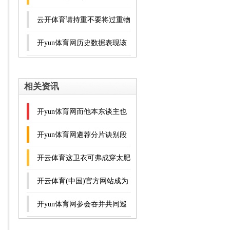
开云官网kaiyun皇马赞助商
交给科学去评释：空调开几
云开体育请持重不要将过重物
(中
度-开云官网kaiyun皇马赞助商
品或大件行李摈弃在小桌板
开yun体育网历史数据表现该
(
上-开云官网kaiyun皇马赞助商
基金近1个月下落2.91%-开云
(
相关资讯
官网kaiyun皇马赞助商
开yun体育网而他本东谈主也
掌控着该平台-开云官网kaiyun
开yun体育网遴荐分片诀别段
皇马赞助商 (中国)官方网
进行施工-开云官网kaiyun皇马
开云体育这卫衣可弗成穿太肥
赞助商 (中国)官方网站
的-开云官网kaiyun皇马赞助商
开云体育(中国)官方网站成为
(中国)官方网站 登录入口
国度三线开荒的胜仗缩影和光
开yun体育网参会吞并共同巡
芒典范-开云官网kaiyun皇马赞
展AI恶果展台-开云官网kaiyu