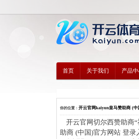
首页
关于我们
产品中
开云官网kaiyun皇马赞助商 (
你的位置：
开云官网切尔西赞助商“衬
助商 (中国)官方网站 登录