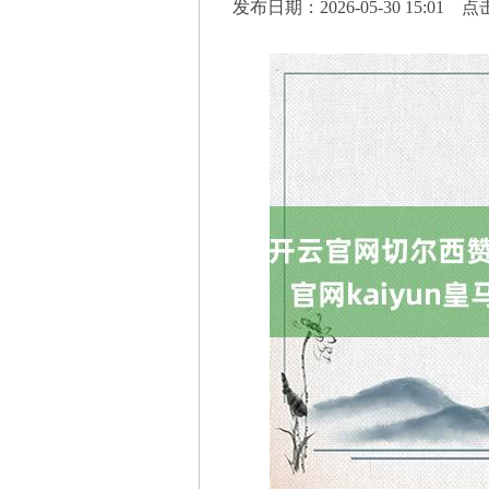
发布日期：2026-05-30 15:01 