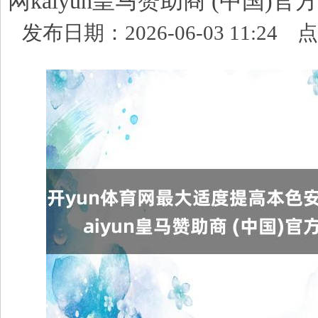
网kaiyun皇马赞助商 (中国)
发布日期：2026-06-03 11:24