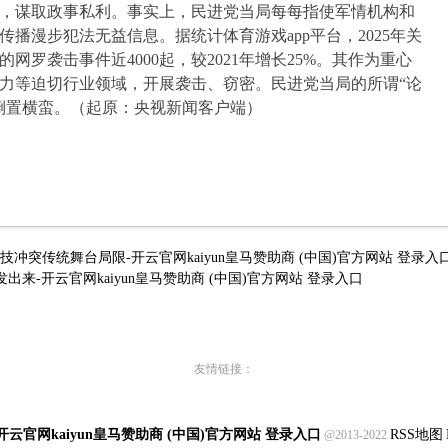
，谋取政事私利。事实上，民进党当局每每指使军情机构和
播漫步犯法无益信息。据统计体育游戏app平台，2025年关
网罗袭击事件近4000起，较2021年增长25%。其作为重心
力等迫切行业领域，开展袭击、窃密。民进党当局的所谓“论
倒置横蛮。（起原：央视新闻客户端）
技冲突传统舞台局限-开云官网kaiyun皇马赞助商 (中国)官方网站 登录入
来-开云官网kaiyun皇马赞助商 (中国)官方网站 登录入口
友情链接：
开云官网kaiyun皇马赞助商 (中国)官方网站 登录入口
RSS地图
@2013-2022