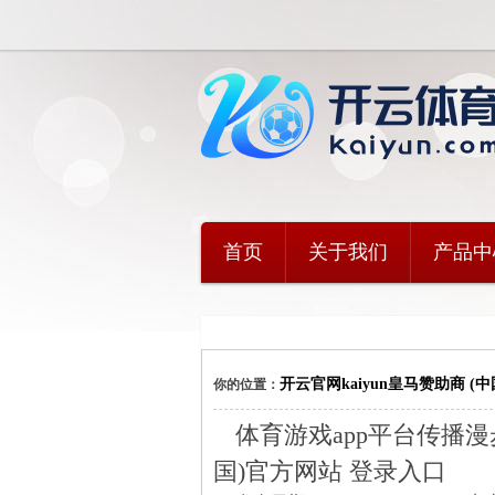
首页
关于我们
产品中
开云官网kaiyun皇马赞助商 (
你的位置：
体育游戏app平台传播漫步
国)官方网站 登录入口