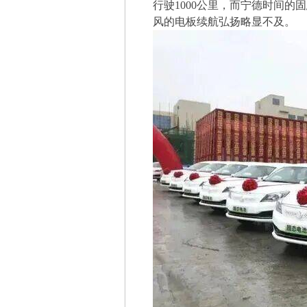
行驶1000公里，而宁德时间的固
风的电板续航弘扬略显不及。