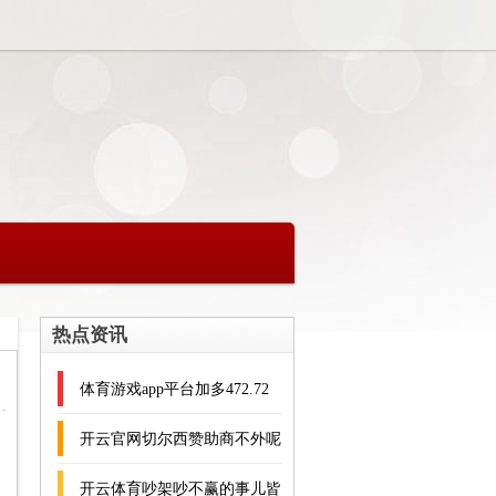
热点资讯
体育游戏app平台加多472.72
万元到2472.72万元-开云官网
开云官网切尔西赞助商不外呢
kaiyun皇马赞助
照旧秉持得意的心情来职责-
开云体育吵架吵不赢的事儿皆