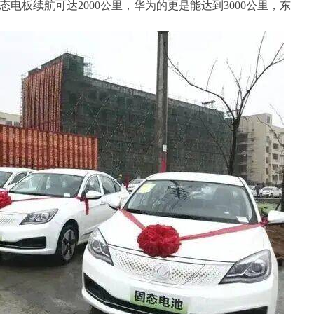
态电板续航可达2000公里，华为的更是能达到3000公里，东