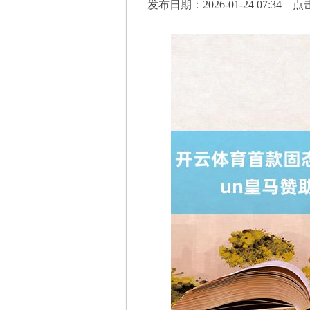
发布日期：2026-01-24 07:34 