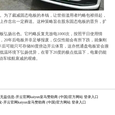
。为了裁减固态电板的本钱，让世俗滥用者约略包袱得起，
上作念出一定葬送。这种策略旨在股东固态电板的晋升，扩
板弘扬出色。它约略反复充放电1000次，按照平日使用情
外，20年后电板并非足够报废，仅仅性能会有所下跌，就像刚
0年后可能只可存储80度傍边开云体育，这亦然通盘电板皆会濒
低温环境下弘扬优异，在零下20度的极点低温下，电量仍能
电动车续航衰减的艰难。
益信息-开云官网kaiyun皇马赞助商 (中国)官方网站 登录入口
开云官网kaiyun皇马赞助商 (中国)官方网站 登录入口