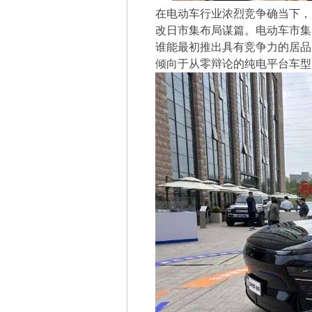
在电动车行业浓烈竞争确当下，
改日市集布局谋篇。电动车市集
谁能最初推出具有竞争力的居品
倾向于从零辩论的纯电平台车型