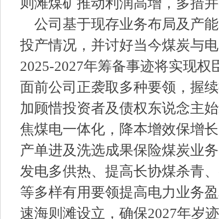
则滩煤矿推动利润高增，多措
公司基于现存业务布局及产能
投产情况，并讨好当今煤炭与电
2025-2027年筹备事迹将实
面前公司正袭取多种要领，握续
加顾惜投资者及债权东说念主始
焦煤电一体化，降本增效保增长
产单进及洗选成果保险煤炭业务
发电多供热、提高长协煤杀青、
等多样有用要领提高电力业务盈
速海则滩设立，确保2027年岁