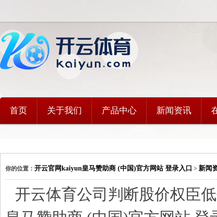
首页
关于我们
产品中心
新闻资讯
开云官网kaiyun皇马赞助商 (中国)官方网站 登录入口
新闻
你的位置：
>
开云体育公司判断股价权臣低估-