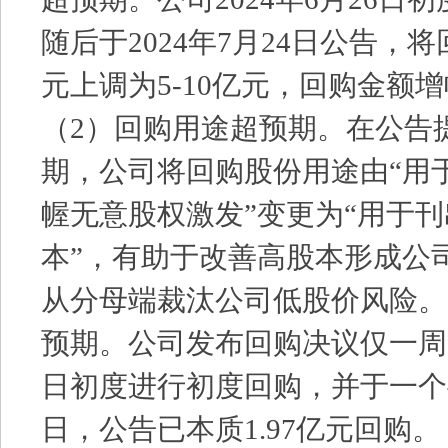
随后于2024年7月24日公告，将回
元上调为5-10亿元，回购金额增
（2）回购用途超预期。在公告
期，公司将回购股份用途由“用
幄无意股权激发”变更为“用于
本”，有助于改善高股本形成公
从分母端裁汰公司低股价风险。
预期。公司发布回购决议仅一周，
日初度进行初度回购，并于一个半
日，公告已本质1.97亿元回购