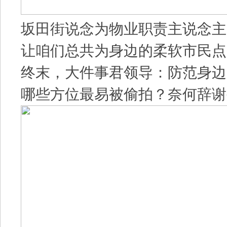
坂田街说念为物业职责主说念主
让咱们总共为身边的柔软市民点
终末，大件事君领导：防范身边
哪些方位最易被偷拍？奈何辞谢