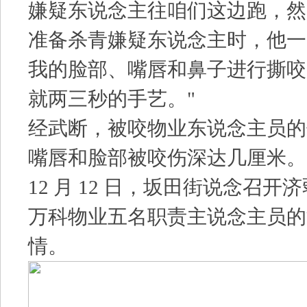
嫌疑东说念主往咱们这边跑，然
准备杀青嫌疑东说念主时，他一
我的脸部、嘴唇和鼻子进行撕咬
就两三秒的手艺。"
经武断，被咬物业东说念主员的
嘴唇和脸部被咬伤深达几厘米。
12 月 12 日，坂田街说念召
万科物业五名职责主说念主员的
情。