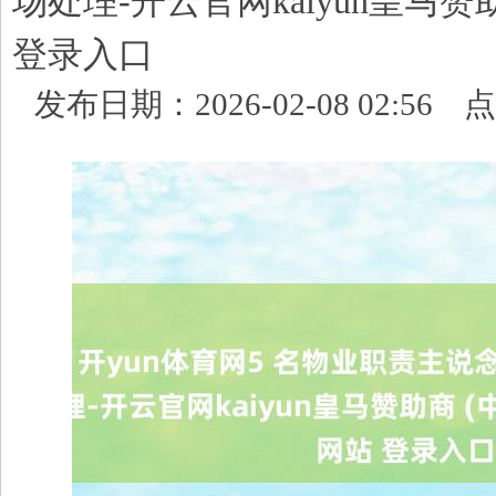
场处理-开云官网kaiyun皇马赞
登录入口
发布日期：2026-02-08 02:56