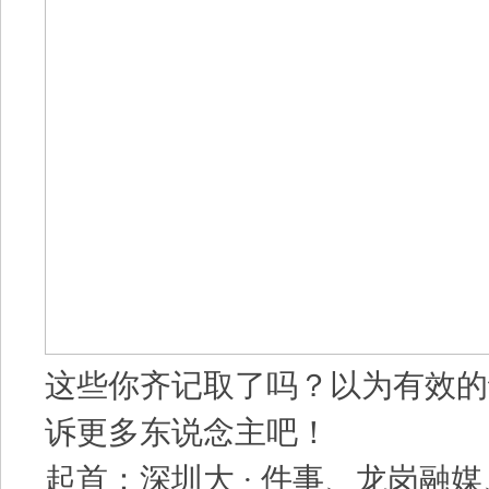
这些你齐记取了吗？以为有效的
诉更多东说念主吧！
起首：深圳大 · 件事、龙岗融