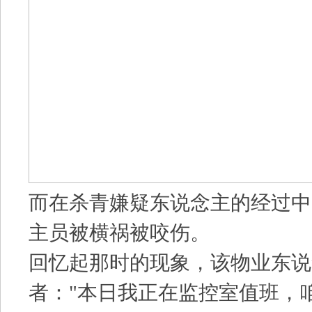
而在杀青嫌疑东说念主的经过中
主员被横祸被咬伤。
回忆起那时的现象，该物业东说
者："本日我正在监控室值班，