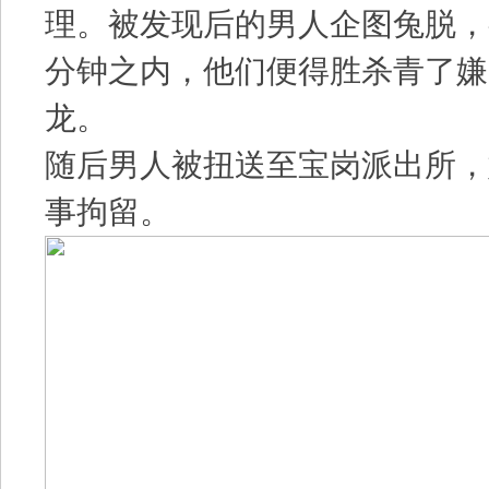
理。被发现后的男人企图兔脱，有
分钟之内，他们便得胜杀青了嫌
龙。
随后男人被扭送至宝岗派出所，
事拘留。