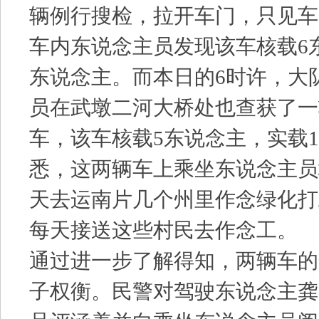
辆例行搜检，拉开车门，只见车
车内东说念主员发现该车核载6
东说念主。而本日的6时许，大
员在武墩二河大桥处也查获了一
车，该车核载5东说念主，实载1
悉，这两辆车上乘坐东说念主员
天去运南片几个州里作念绿化打
每天接送这些村民去作念工。
通过进一步了解得知，两辆车的
子权衡。民警对驾驶东说念主龚