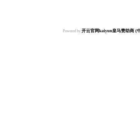
开云官网kaiyun皇马赞助商 
Powered by