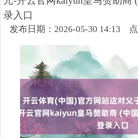
元-开云官网kaiyun皇马赞助商
录入口
发布日期：2026-05-30 14:13