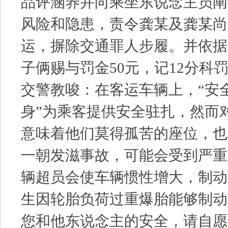
品评涵养并向乘坐东说念主员阐
风险和隐患，责令龚某及龚某尚
运，摒除交通罪人步履。并依据
子俩赐与罚金50元，记12分科
交警教唆：在客运车辆上，“安
身”为乘客提供安全驻扎，然而
意味着他们莫得孤苦的座位，也
一朝发滋事故，可能会受到严重
辆超员会使车辆惯性增大，制动
生因轮胎负荷过重爆胎能够制动
您和他东说念主的安全，请自愿