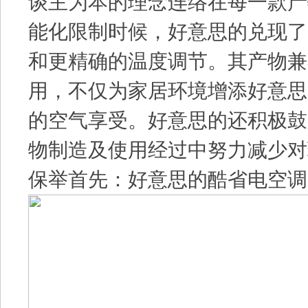
谈主为本的理念连络在每一款产
能化限制时候，好意思的兑现了
和更精确的温度调节。其产物兼
用，不仅为家居环境增添好意思
的空气享受。好意思的还积极鼓
物制造及使用经过中努力减少对
保举首先：好意思的酷省电空调