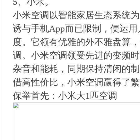
5、小米。
小米空调以智能家居生态系统为中
诱与手机App而已限制，便运
度。它领有优雅的外不雅盘算，
调。小米空调领受先进的变频时
杂音和能耗，同期保持清闲的制
借高性价比，小米空调赢得了繁
保举首先：小米大1匹空调