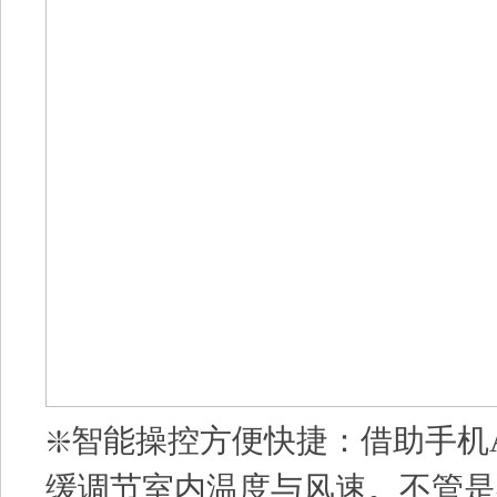
❇️智能操控方便快捷：借助手机
缓调节室内温度与风速。不管是