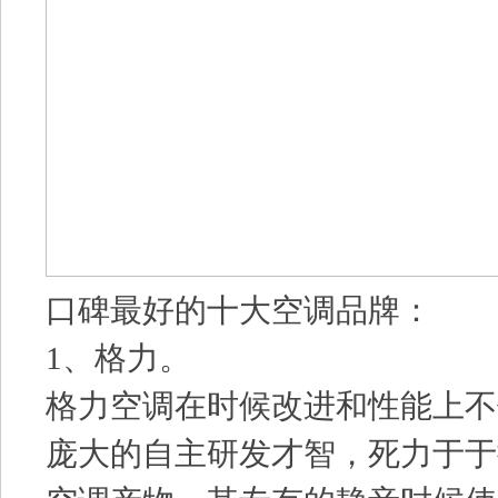
口碑最好的十大空调品牌：
1、格力。
格力空调在时候改进和性能上不
庞大的自主研发才智，死力于于