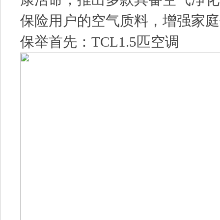
保险用户的空气质料，增强家庭
保举首先：TCL1.5匹空调