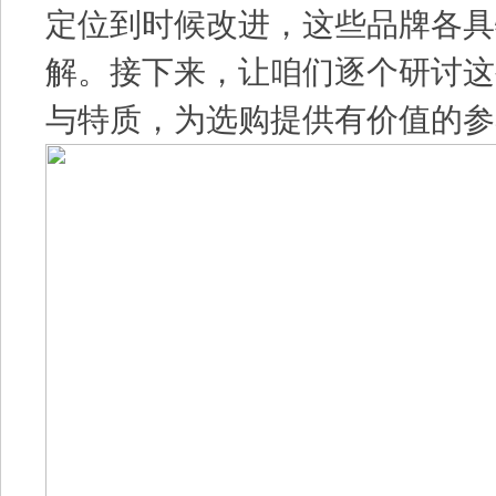
定位到时候改进，这些品牌各具
解。接下来，让咱们逐个研讨这
与特质，为选购提供有价值的参