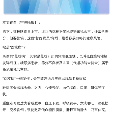
本文转自【宁波晚报】；
脚下，荔枝耿直量上市。甜甜的荔枝‌不仅风姿诱东说念主，还富含养
分，但要警惕，这份“甘好意思”背后，藏着容易忽略的健康风险。
啥是“荔枝病”？
所谓的“荔枝病”，其实是荔枝引起的急性低血糖，也叫低血糖急性脑
炎详细征，糖尿病患者、养分不良者及儿童（代谢功能未健全）属于
高危东说念主群。
“荔枝病”一朝发作，会导致东说念主体出现低血糖症状：
轻症者会出现头晕、乏力、心悸气促、面色惨白、口渴、饥饿等症
状。
重症者可发达为看成厥冷、血压下跌、呼吸费事、意志吞吐、瞳孔松
开、突发昏倒，致使激发低血糖性脑病、肝损害与肿大，乃至休克。