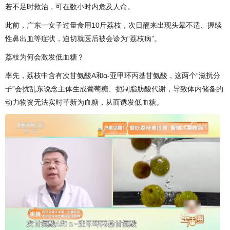
若不足时救治，可在数小时内危及人命。
此前，广东一女子过量食用10斤荔枝，次日醒来出现头晕不适、握续
性鼻出血等症状，迫切就医后被会诊为“荔枝病”。
荔枝为何会激发低血糖？
率先，荔枝中含有次甘氨酸A和α-亚甲环丙基甘氨酸‌，这两个“滋扰分
子”会扰乱东说念主体生成葡萄糖、扼制脂肪酸代谢，导致体内储备的
动力物资无法实时革新为血糖，从而诱发低血糖。