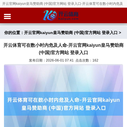
开云官网kaiyun皇马赞助商 (中国)官方网站 登录入口-开云体育可在数小时内危及
人命-开云官网kaiyun皇马赞助商 (中国)官方网站 登录入口
你的位置：
开云官网kaiyun皇马赞助商 (中国)官方网站 登录入口
>
开云体育可在数小时内危及人命-开云官网kaiyun皇马赞助商
新闻资讯
> 开云体育可在数小时内危及人命-开云官网kaiyun皇马赞
(中国)官方网站 登录入口
助商 (中国)官方网站 登录入口
发布日期：2026-06-01 07:41 点击次数：162